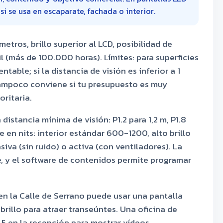
i se usa en escaparate, fachada o interior.
metros, brillo superior al LCD, posibilidad de
il (más de 100.000 horas). Límites: para superficies
table; si la distancia de visión es inferior a 1
Tampoco conviene si tu presupuesto es muy
oritaria.
distancia mínima de visión: P1.2 para 1,2 m, P1.8
ide en nits: interior estándar 600-1200, alto brillo
va (sin ruido) o activa (con ventiladores). La
te, y el software de contenidos permite programar
en la Calle de Serrano puede usar una pantalla
 brillo para atraer transeúntes. Una oficina de
5 en la recepción para mostrar vídeos