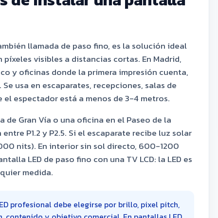
 de instalar una pantalla
mbién llamada de paso fino, es la solución ideal
píxeles visibles a distancias cortas. En Madrid,
ico y oficinas donde la primera impresión cuenta,
. Se usa en escaparates, recepciones, salas de
 el espectador está a menos de 3-4 metros.
a de Gran Vía o una oficina en el Paseo de la
ntre P1.2 y P2.5. Si el escaparate recibe luz solar
000 nits). En interior sin sol directo, 600-1200
antalla LED de paso fino con una TV LCD: la LED es
lquier medida.
D profesional debe elegirse por brillo, pixel pitch,
ón, contenido y objetivo comercial. En pantallas LED