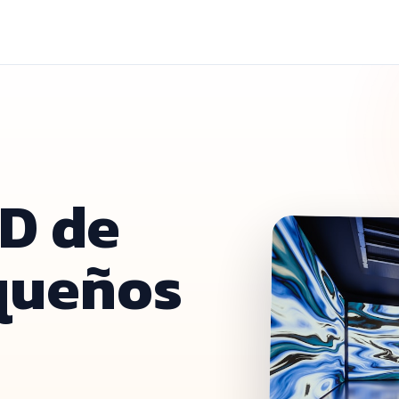
ED de
queños