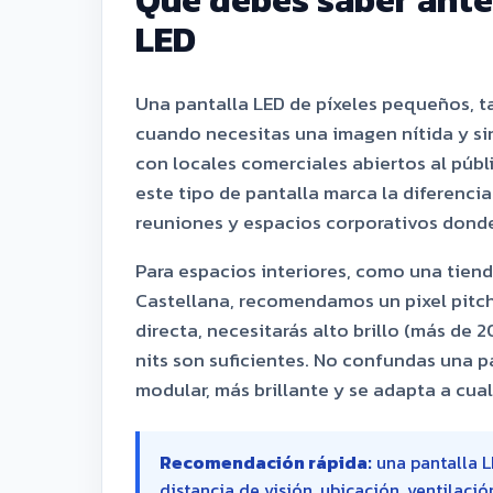
Qué debes saber antes
LED
Una pantalla LED de píxeles pequeños, ta
cuando necesitas una imagen nítida y sin 
con locales comerciales abiertos al públ
este tipo de pantalla marca la diferencia
reuniones y espacios corporativos donde
Para espacios interiores, como una tiend
Castellana, recomendamos un pixel pitch e
directa, necesitarás alto brillo (más de 2
nits son suficientes. No confundas una p
modular, más brillante y se adapta a cua
Recomendación rápida:
una pantalla LE
distancia de visión, ubicación, ventilaci