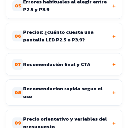
Errores habituales al elegir entre
+
05
P2.5 y P3.9
Precios: ¿cuánto cuesta una
+
06
pantalla LED P2.5 o P3.9?
+
Recomendación final y CTA
07
Recomendacion rapida segun el
+
08
uso
Precio orientativo y variables del
+
09
presupuesto